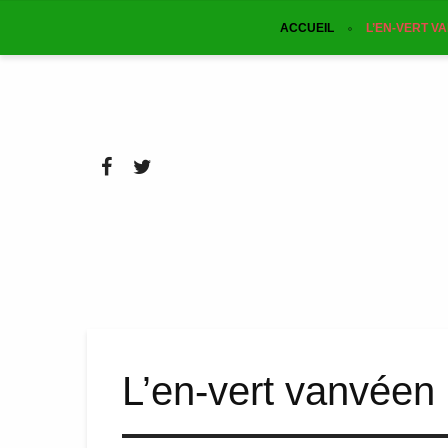
ACCUEIL
L’EN-VERT V
L’en-vert vanvéen