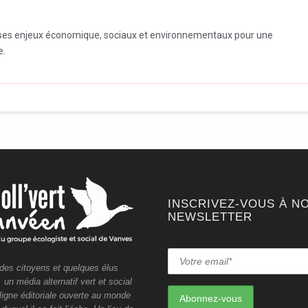
ir ses enjeux économique, sociaux et environnementaux pour une
e.
INSCRIVEZ-VOUS À N
NEWSLETTER
 des citoyens et quelques élus
un média alternatif vert et social
ligne éditoriale ouverte au monde