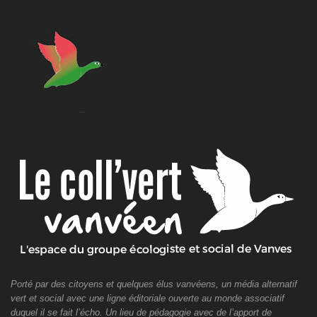
Porté par des citoyens et quelques élus vanvéens, un média alternatif
vert et social avec une ligne éditoriale ouverte au monde associatif
duquel il se fait l’écho. Un lieu de pédagogie avec de l’apport de