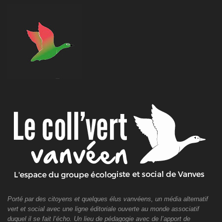
Porté par des citoyens et quelques élus vanvéens, un média alternatif
vert et social avec une ligne éditoriale ouverte au monde associatif
duquel il se fait l’écho. Un lieu de pédagogie avec de l’apport de