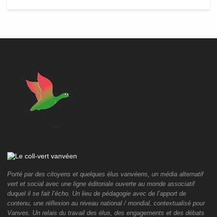
Porté par des citoyens et quelques élus vanvéens, un média alternatif
vert et social avec une ligne éditoriale ouverte au monde associatif
duquel il se fait l’écho. Un lieu de pédagogie avec de l’apport de
contenu, une réflexion au niveau national / mondial, contextualisé pour
Vanves. Un relais du travail des élus, des engagements et des débats