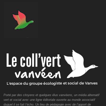
Porté par des citoyens et quelques élus vanvéens, un média alternatif
vert et social avec une ligne éditoriale ouverte au monde associatif
duquel il se fait l’écho. Un lieu de pédagogie avec de l’apport de