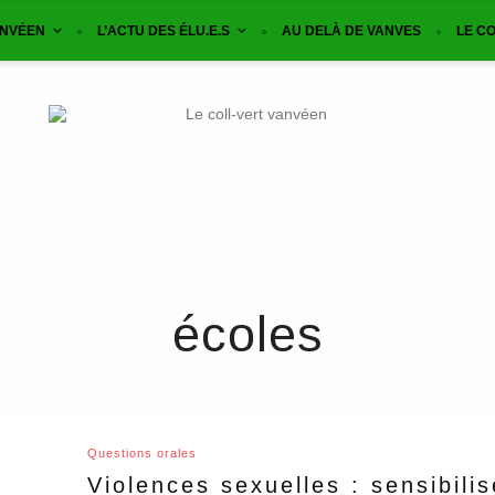
ANVÉEN
L’ACTU DES ÉLU.E.S
AU DELÀ DE VANVES
LE CO
écoles
Questions orales
Violences sexuelles : sensibilis