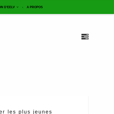
IN D’EELV
A PROPOS
er les plus jeunes