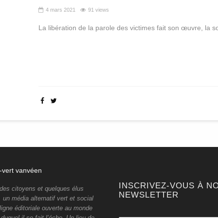
4 mars 2021
91 views
La libération de la parole des victimes fait son œuvre, la so
INSCRIVEZ-VOUS À N
 des citoyens et quelques élus
NEWSLETTER
un média alternatif vert et social
ligne éditoriale ouverte au monde