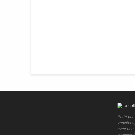
Porté par
vanvéens, 
avec une 