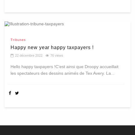
Tribunes
Happy new year happy taxpayers !
22 décembre 2022
76 views
Hello happy taxpayers !C’est ainsi que Droopy accueillait
les spectateurs des dessins animés de Tex Avery. La...