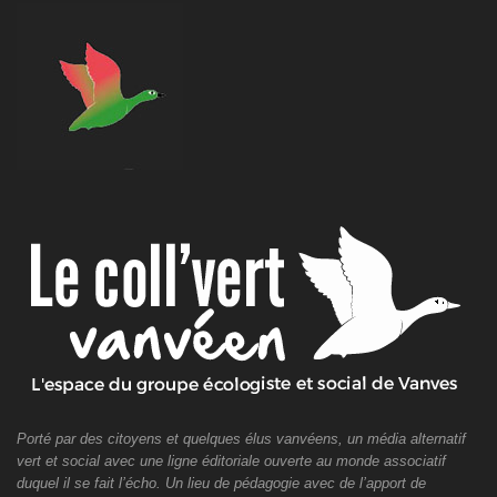
Porté par des citoyens et quelques élus vanvéens, un média alternatif
vert et social avec une ligne éditoriale ouverte au monde associatif
duquel il se fait l’écho. Un lieu de pédagogie avec de l’apport de