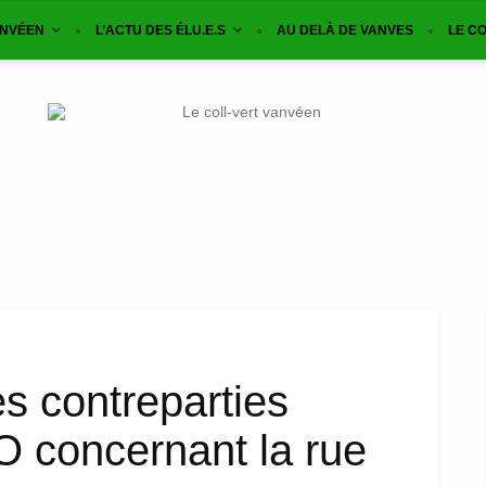
ANVÉEN
L’ACTU DES ÉLU.E.S
AU DELÀ DE VANVES
LE CO
es contreparties
O concernant la rue