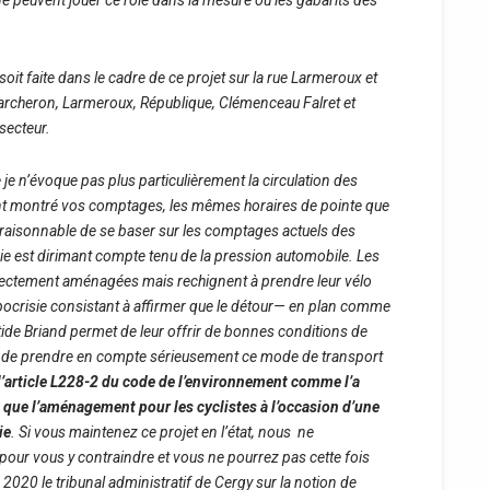
ne peuvent jouer ce rôle dans la mesure où les gabarits des
oit faite dans le cadre de ce projet sur la rue Larmeroux et
archeron, Larmeroux, République, Clémenceau Falret et
secteur.
e n’évoque pas plus particulièrement la circulation des
ont montré vos comptages, les mêmes horaires de pointe que
as raisonnable de se baser sur les comptages actuels des
oie est dirimant compte tenu de la pression automobile. Les
rrectement aménagées mais rechignent à prendre leur vélo
pocrisie consistant à affirmer que le détour— en plan comme
stide Briand permet de leur offrir de bonnes conditions de
s de prendre en compte sérieusement ce mode de transport
l’article L228-2 du code de l’environnement comme l’a
e que
l’aménagement pour les cyclistes à l’occasion d’une
ie
. Si vous maintenez ce projet en l’état, nous ne
pour vous y contraindre et vous ne pourrez pas cette fois
n 2020 le tribunal administratif de Cergy sur la notion de