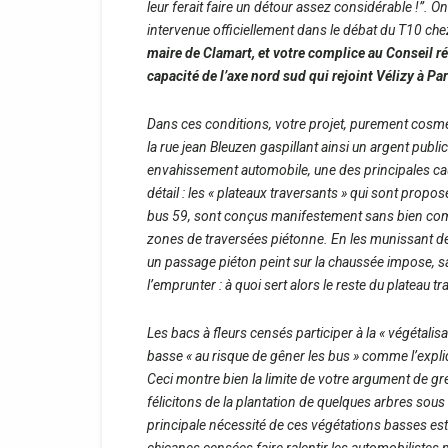
leur ferait faire un détour assez considérable !”.
On
intervenue officiellement dans le débat du T10 che
maire de Clamart, et votre complice au Conseil ré
capacité de l’axe nord sud qui rejoint Vélizy à P
Dans ces conditions, votre projet, purement cosm
la rue jean Bleuzen gaspillant ainsi un argent publ
envahissement automobile, une des principales 
détail : les « plateaux traversants » qui sont propo
bus 59, sont conçus manifestement sans bien com
zones de traversées piétonne. En les munissant de
un passage piéton peint sur la chaussée impose, sa
l’emprunter : à quoi sert alors le reste du plateau tr
Les bacs à fleurs censés participer à la « végétalis
basse « au risque de gêner les bus » comme l’expli
Ceci montre bien la limite de votre argument de g
félicitons de la plantation de quelques arbres sous
principale nécessité de ces végétations basses est l