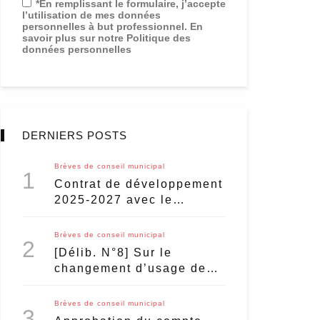
*En remplissant le formulaire, j’accepte
l’utilisation de mes données
personnelles à but professionnel. En
savoir plus sur notre Politique des
données personnelles
DERNIERS POSTS
Brèves de conseil municipal
1
Contrat de développement
2025-2027 avec le
Département : du nouveau
pour le marché de Vanves
Brèves de conseil municipal
2
?
[Délib. N°8] Sur le
changement d’usage des
habitations pour un usage
de meublé touristique
Brèves de conseil municipal
3