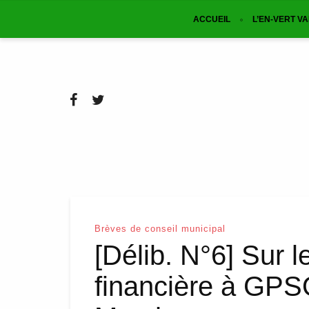
ACCUEIL
L’EN-VERT V
Brèves de conseil municipal
[Délib. N°6] Sur l
financière à GPS