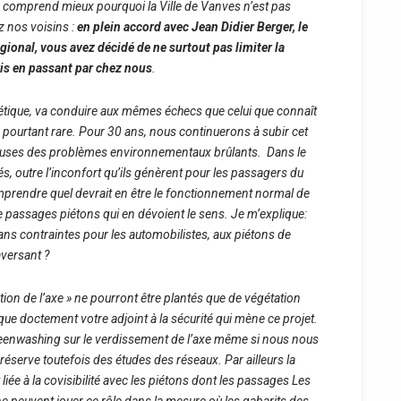
 comprend mieux pourquoi la Ville de Vanves n’est pas
z nos voisins :
en plein accord avec Jean Didier Berger, le
gional, vous avez décidé de ne surtout pas limiter la
aris en passant par chez nous
.
étique, va conduire aux mêmes échecs que celui que connaît
ic pourtant rare. Pour 30 ans, nous continuerons à subir cet
causes des problèmes environnementaux brûlants.
Dans le
sés, outre l’inconfort qu’ils génèrent pour les passagers du
prendre quel devrait en être le fonctionnement normal de
 passages piétons qui en dévoient le sens. Je m’explique:
ns contraintes pour les automobilistes, aux piétons de
aversant ?
ation de l’axe » ne pourront être plantés que de végétation
que doctement votre adjoint à la sécurité qui mène ce projet.
reenwashing sur le verdissement de l’axe même si nous nous
 réserve toutefois des études des réseaux. Par ailleurs la
iée à la covisibilité avec les piétons dont les passages Les