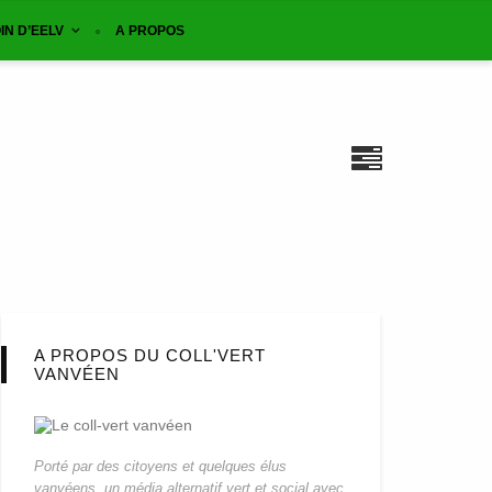
IN D’EELV
A PROPOS
A PROPOS DU COLL'VERT
VANVÉEN
Porté par des citoyens et quelques élus
vanvéens, un média alternatif vert et social avec