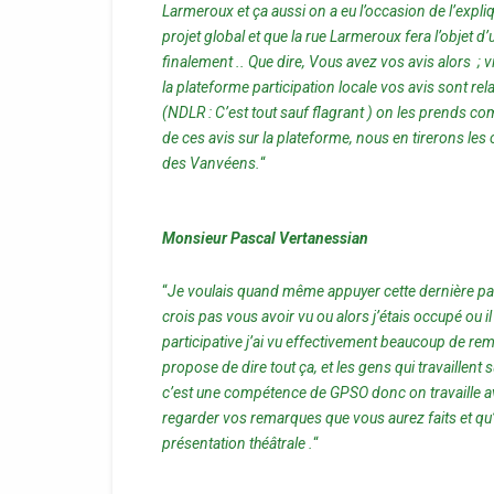
Larmeroux et ça aussi on a eu l’occasion de l’expli
projet global et que la rue Larmeroux fera l’objet 
finalement .. Que dire, Vous avez vos avis alors ; 
la plateforme participation locale vos avis sont rel
(NDLR : C’est tout sauf flagrant ) on les prends comm
de ces avis sur la plateforme, nous en tirerons 
des Vanvéens.
“
Monsieur Pascal Vertanessian
“
Je voulais quand même appuyer cette dernière parti
crois pas vous avoir vu ou alors j’étais occupé ou il
participative j’ai vu effectivement beaucoup de rem
propose de dire tout ça, et les gens qui travaillen
c’est une compétence de GPSO donc on travaille 
regarder vos remarques que vous aurez faits et qu’
présentation théâtrale .
“