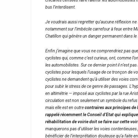
chicanes censées faire ralentir les automobilistes 
bus l’interdisent.
Je voudrais aussi regretter qu’aucune réflexion ne s
notamment sur l’imbécile carrefour à feux entre M
Chatillon qui génère un danger permanent dans le 
Enfin j’imagine que vous ne comprendriez pas que j
cyclistes qui, comme c’est curieux, ont, comme l’
les automobilistes. Sur ce dernier point il n’est p
cyclistes pour lesquels l’usage de ce tronçon de v
cyclistes ne demandent qu’à utiliser des voies co
pour subir le stress de ce genre de passages.
L’hy
en altimétrie — imposé aux cyclistes par la rue Ari
circulation est non seulement un symbole du refu
mais elle est en outre
contraires aux principes de 
rappelé récemment le Conseil d’Etat qui expliqu
réhabilitation de voirie doit se faire sur cette voir
manquerons pas d’utiliser les voies contentieuses 
bénéficier de l’interprétation douteuse qu’a faite e