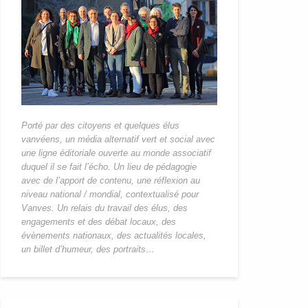
Porté par des citoyens et quelques élus
vanvéens, un média alternatif vert et social avec
une ligne éditoriale ouverte au monde associatif
duquel il se fait l’écho. Un lieu de pédagogie
avec de l’apport de contenu, une réflexion au
niveau national / mondial, contextualisé pour
Vanves. Un relais du travail des élus, des
engagements et des débat locaux, des
évènements nationaux, des actualités locales,
un billet d’humeur, des portraits…