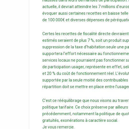
hausses dans leurs demandes de participation. 
actuelle, il devrait atteindre les 7 millions d’eu
évoquer aussi certaines recettes en baisse tell
de 100 000€ et diverses dépenses de péréquati
Certes les recettes de fiscalité directe devraien
estimés seraient de plus 7 %, soit un produit s
suppression de la taxe d’habitation seule une pa
supportera l’effort nécessaire au fonctionnement
services locaux ne pourraient pas fonctionner san
de participation usager, représente en effet, sel
et 20 % du coût de fonctionnement réel. L’évolu
supportée par la seule moitié des contribuables q
répartition doit se mettre en place entre l’usage
C’est ce rééquilibrage que nous visons au trav
politique tarifaire. Ce choix préserve par ailleu
précédemment, notamment la politique de quotien
gratuités, exonérations à caractère social.
Je vous remercie.