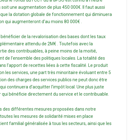
Seul le fonds du FCCT dû à GPSO est connu à l’heure
ros soit une augmentation de plus 450 000€. Il faut aussi
e que la dotation globale de fonctionnement qui diminuera
on qui augmenteront d’au moins 80 000€ .
t bénéficier de la revalorisation des bases dont les taux
upplémentaire attendu de 2M€ . Toutefois avec la
rtie des contribuables, à peine moins de la moitié,
 de l’ensemble des politiques locales. La totalité des
s l’apport de recettes liées à cette fiscalité. Le produit
on les services, une part très minoritaire évoluant entre 5
tion des charges des services publics ne peut donc être
ui continuera d’acquitter l’impôt local. Une plus juste
r qui bénéficie directement du service et le contribuable.
ers des différentes mesures proposées dans notre
rs toutes les mesures de solidarité mises en place
t familial généralisée à tous les secteurs, ainsi que les