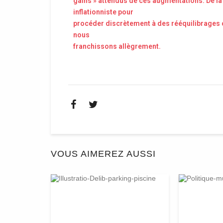
gains » attendus de ces augmentations. De là à
inflationniste pour
procéder discrètement à des rééquilibrages co
nous
franchissons allègrement.
VOUS AIMEREZ AUSSI