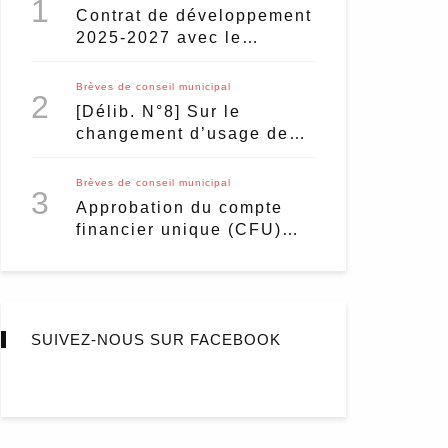
1
Contrat de développement
2025-2027 avec le
Département : du nouveau
pour le marché de Vanves
Brèves de conseil municipal
2
?
[Délib. N°8] Sur le
changement d’usage des
habitations pour un usage
de meublé touristique
Brèves de conseil municipal
3
Approbation du compte
financier unique (CFU)
2024
SUIVEZ-NOUS SUR FACEBOOK